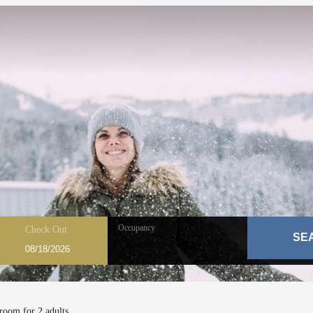
Occupancy
Check Out
SE
1 room
for
2 adults
le offers!
 room
for
2 adults