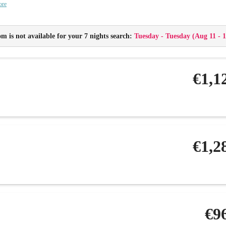
ore
2 Schlafzimmer mit jeweils einem Flat-TV und Safe
1 Duschen mit WC, Haarföhn
m is not available for your 7 nights search:
Tuesday - Tuesday
(
Aug 11 - 1
1 Wohn-Esszimmer mit gemütlicher ausziehbarer Couch, Flat-TV und Küchenzei
Kühlschrank, Kaffeemaschine (Nespresso), Wasserkocher, Geschirr, Kochutensil
kostenloses W-Lan
€1,1
Bettwäsche, Handtücher, WC-Papier, Geschirrspülmittel,Spültaps für die Spü
Brötchenservice auf Wunsch
€1,2
€9