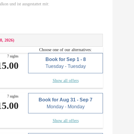
lkon und ist ausgestattet mit:
8, 2026
)
le (mit mobiler Kochplatte, Geschirrspülmaschine,
Choose one of our alternatives:
ien)
7 nights
Book for
Sep 1 - 8
15.00
Tuesday - Tuesday
lmaschine und Handwäsche
Show all offers
7 nights
Book for
Aug 31 - Sep 7
15.00
Monday - Monday
Show all offers