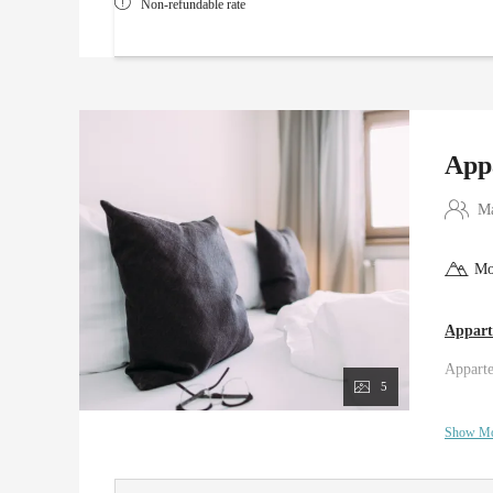
Non-refundable rate
App
Ma
Mo
Appart
Apparte
5
Show M