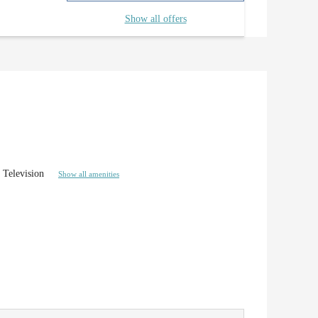
Show all offers
Television
Show all amenities