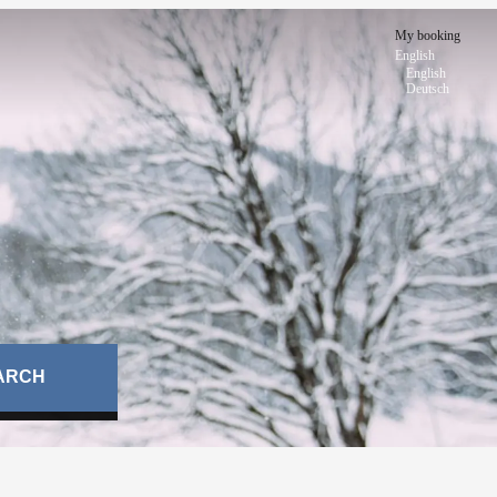
My booking
English
English
Deutsch
ARCH