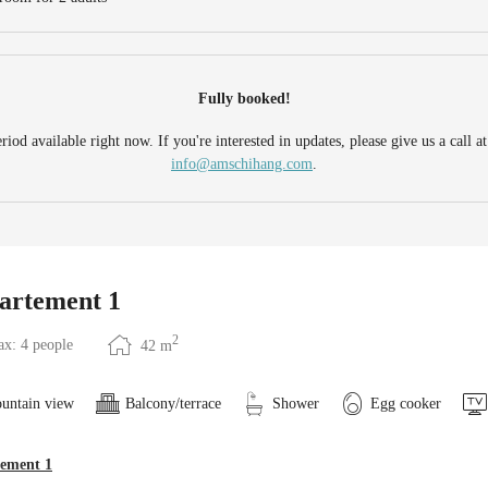
Fully booked!
riod available right now. If you're interested in updates, please give us a call a
info@amschihang.com
.
artement 1
2
x: 4 people
42
m
untain view
Balcony/terrace
Shower
Egg cooker
ement 1