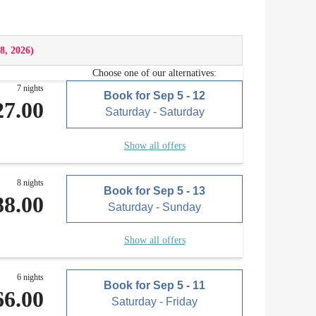
8, 2026
)
le (mit mobiler Kochplatte, Geschirrspülmaschine,
Choose one of our alternatives:
ien)
7 nights
Book for
Sep 5 - 12
27.00
Saturday - Saturday
lmaschine und Handwäsche
Show all offers
8 nights
Book for
Sep 5 - 13
88.00
Saturday - Sunday
Show all offers
6 nights
Book for
Sep 5 - 11
66.00
Saturday - Friday