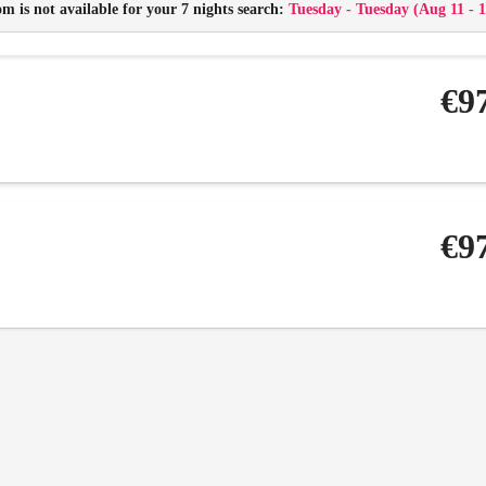
m is not available for your 7 nights search:
Tuesday - Tuesday
(
Aug 11 - 1
1 Wohn-Esszimmer mit gemütlicher ausziehbarer Couch, Flat-TV und Küchenzei
Kühlschrank, Kaffeemaschine (Nespresso), Wasserkocher, Geschirr, Kochutensil
kostenloses W-Lan
€9
Bettwäsche, Handtücher, WC-Papier, Geschirrspülmittel,Spültaps für die Spü
Brötchenservice auf Wunsch
€9
€1,1