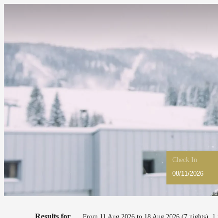
Check In
Haus am Schihang - Our availab
Results for
From 11 Aug 2026 to 18 Aug 2026 (
7 nights
),
1