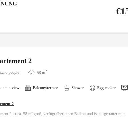
NNUNG
€1
artement 2
2
x: 6 people
58
m
untain view
Balcony/terrace
Shower
Egg cooker
ement 2
ment 2 ist ca. 58 m² groß, verfügt über einen Balkon und ist ausgestattet mit: