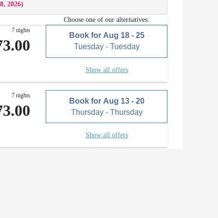
8, 2026
)
le (mit mobiler Kochplatte, Geschirrspülmaschine,
Choose one of our alternatives:
ien)
7 nights
Book for
Aug 18 - 25
73.00
Tuesday - Tuesday
lmaschine und Handwäsche
Show all offers
7 nights
Book for
Aug 13 - 20
73.00
Thursday - Thursday
Show all offers
8 nights
Book for
Aug 13 - 21
12.00
Thursday - Friday
Show all offers