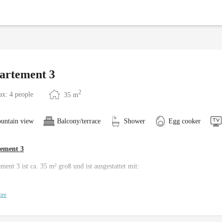
artement 3
2
x: 4 people
35
m
untain view
Balcony/terrace
Shower
Egg cooker
ement 3
ment 3 ist ca. 35 m² groß und ist ausgestattet mit:
ore
1 Schlafzimmer mit einem Flat-TV und Safe
1 Duschen mit WC, Haarföhn