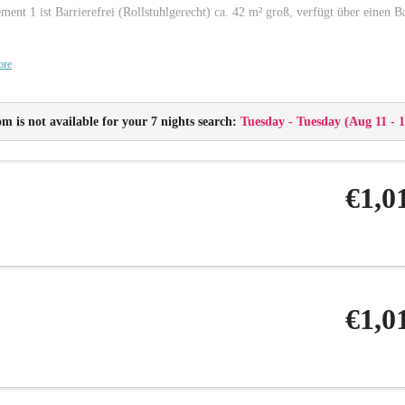
ment 1 ist Barrierefrei (Rollstuhlgerecht) ca. 42 m² groß, verfügt über einen Ba
ore
1 Schlafzimmer mit einem Flat-TV und Safe
1 Duschen mit WC, Haarföhn
m is not available for your 7 nights search:
Tuesday - Tuesday
(
Aug 11 - 1
1 Wohn-Esszimmer mit gemütlicher ausziehbarer Couch, Flat-TV und Küchenzei
Kühlschrank, Kaffeemaschine (Nespresso), Wasserkocher, Geschirr, Kochutensil
kostenloses W-Lan
€1,0
Bettwäsche, Handtücher, WC-Papier, Geschirrspülmittel,Spültaps für die Spü
Brötchenservice auf Wunsch
€1,0