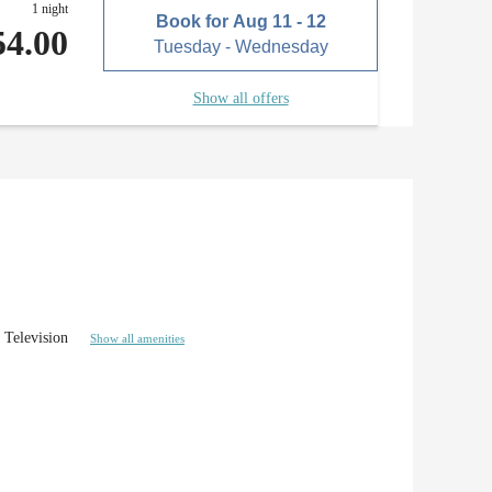
1 night
Book for
Aug 11 - 12
54.00
Tuesday - Wednesday
Show all offers
Television
Show all amenities